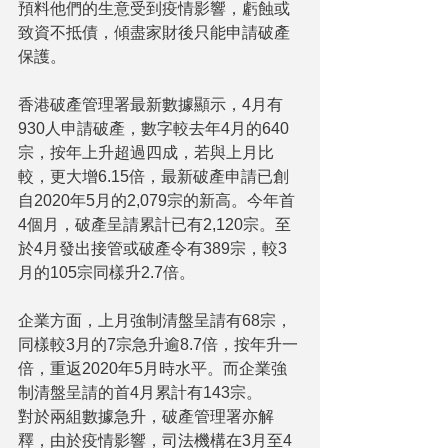
預料他們的生意受到疫情影響，虧蝕或
致資不抵債，傾盡家財後只能申請破產
保護。
香港破產管理署最新數據顯示，4月有
930人申請破產，數字較去年4月的640
宗，按年上升超過四成，若與上月比
較，更大增6.15倍，最新破產申請已創
自2020年5月的2,079宗的新高。今年首
4個月，破產呈請累計已有2,120宗。至
於4月發出接管或破產令有389宗，較3
月的105宗同樣升2.7倍。
企業方面，上月強制清盤呈請有68宗，
同樣較3月的7宗急升逾8.7倍，按年升一
倍，重返2020年5月時水平。而企業強
制清盤呈請的首4月累計有143宗。
對於兩組數據急升，破產管理署亦解
釋，由於疫情影響，司法機構在3月至4