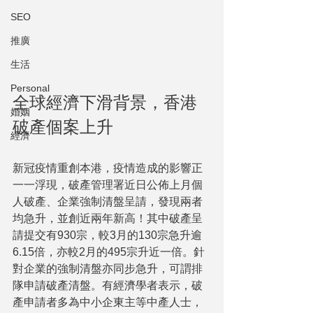
SEO
推廣
生活
Personal
全球經濟下滑背景，香港
婚姻
破產個案上升
經濟
新冠疫情重創本港，疫情造成的影響正
一一浮現，破產管理署近日公佈上月個
人破產、企業強制清盤呈請，發現兩者
均急升，並創近兩年新高！其中破產呈
請提交有930宗，較3月的130宗急升逾
6.15倍，亦較2月的495宗升近一倍。針
對企業的強制清盤亦同步急升，可謂排
隊申請破產清盤。有經濟學者表示，破
產申請者多為中小企東主等中產人士，