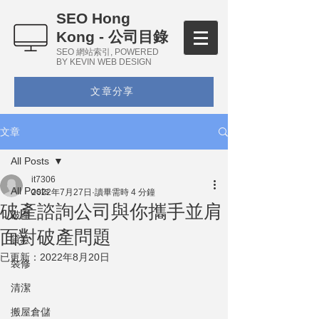
SEO Hong
Kong - 公司目錄
SEO 網站索引, POWERED
BY KEVIN WEB DESIGN
文章分享
文章
All Posts
it7306
All Posts
2022年7月27日
讀畢需時 4 分鐘
破產諮詢公司與你攜手並肩
破產
面對破產問題
貸款
已更新：
2022年8月20日
裝修
清潔
搬屋倉儲