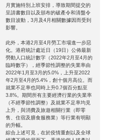
月實施特別上班安排，導致期間提交的
呈請書數目以及頒布的破產令和清盤令
數目波動，3月及4月相關數據因而受到
影響。
此外，本港2月至4月勞工市場進一步惡
化。港府統計處近日（19日）公佈最新
勞動人口統計數字（2022年2月至4月的
臨時數字），經季節性調整的失業率由
2022年1月至3月的5.0%，上升至2022
年2月至4月的5.4%，創十個月高位。而
就業不足率也同時上升0.7個百分點至
3.8%。期間所有主要經濟行業的失業率
（不經季節性調整）及就業不足率均見
上升，與消費及旅遊相關行業（即零
售、住宿及膳食服務業）等行業有明顯
的升幅。
綜合上述可見，在於疫情重創以及全球