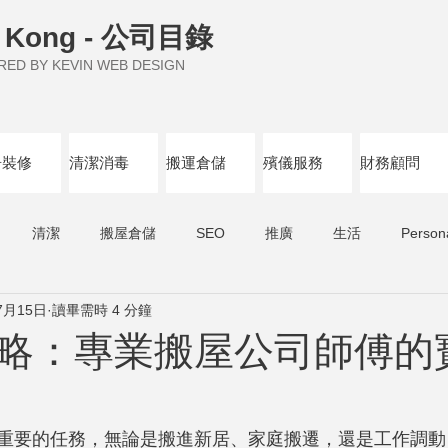
 Kong - 公司目錄
D BY KEVIN WEB DESIGN
居裝修
清潔消毒
搬運倉儲
殯儀服務
財務顧問
清潔
搬屋倉儲
SEO
推廣
生活
Person
7月15日
讀畢需時 4 分鐘
略：專業搬屋公司師傅的
重要的任務，無論是搬進新居、家庭搬遷，還是工作調動