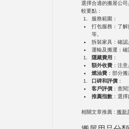
選擇合適的搬屋公司
較要點：
服務範圍：
打包服務：了解
等。
拆裝家具：確認
運輸及搬運：確
隱藏費用
：
額外收費
：注意
燃油費
：部分搬
口碑和評價
：
客戶評價
：查閱
推薦指數
：選擇
相關文章推薦 : 
搬新
搬屋用品分