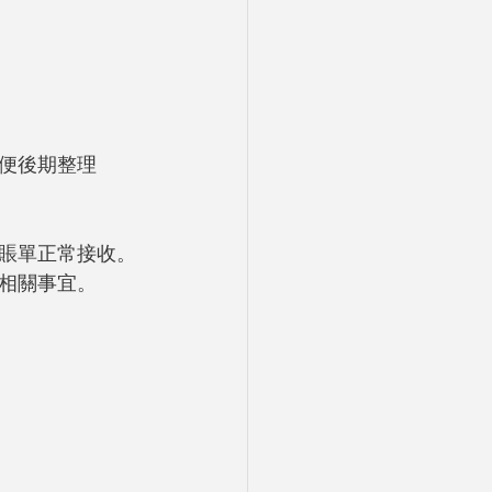
便後期整理
賬單正常接收。
相關事宜。