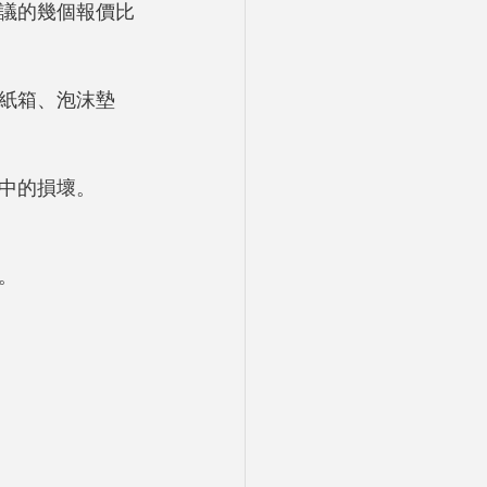
議的幾個報價比
紙箱、泡沫墊
中的損壞。
。