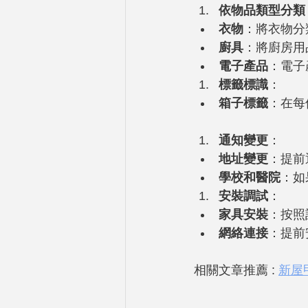
依物品類型分類
衣物
：將衣物分
廚具
：將廚房用
電子產品
：電子
標籤標識
：
箱子標籤
：在每
通知變更
：
地址變更
：提前
學校和醫院
：如
安裝調試
：
家具安裝
：按照
網絡連接
：提前
相關文章推薦 : 
新屋