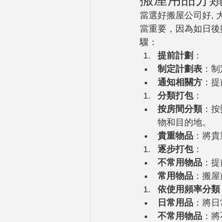
當選好搬屋公司好,
當重要，因為如日後
驟：
提前計劃
：
制定計劃表
：制
通知相關方
：提
分類打包
：
按房間分類
：按
物和目的地。
貴重物品
：將貴
逐步打包
：
不常用物品
：提
常用物品
：搬屋
依使用頻率分類
日常用品
：將日
不常用物品
：將