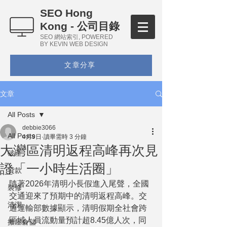
SEO Hong
Kong - 公司目錄
SEO 網站索引, POWERED
BY KEVIN WEB DESIGN
文章分享
文章
All Posts
debbie3066
All Posts
4月9日
讀畢需時 3 分鐘
大灣區清明返程高峰再次見
破產
證「一小時生活圈」
貸款
隨著2026年清明小長假進入尾聲，全國
裝修
交通迎來了預期中的清明返程高峰。交
清潔
通運輸部數據顯示，清明假期全社會跨
區域人員流動量預計超8.45億人次，同
搬屋倉儲