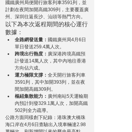
國鐵廣州局便開行旅客列車3591列，並
計劃在夜間加開高鐵309列，主要覆蓋廣
州、深圳往返長沙、汕頭等熱門方向。
以下為本次返程期間的核心運行
數據：
全路網發送量：
國鐵廣州局4月6日
單日發送259.4萬人次。
跨境出行熱度：
廣深港跨境高鐵預
計發送14萬人次，其中內地往香港
方向佔六成。
運力極限支撐：
全天開行旅客列車
3591列，其中加開393列，並在夜
間加開高鐵309列。
樞紐集散能力：
廣州南站5天運輸期
內預計到發329.1萬人次，加開高鐵
502列全力疏導。
公路方面同樣創下紀錄：港珠澳大橋珠
海口岸在4月6日查驗出入境車輛達2.98
萬輛次，刷新增開以來的歷史最高點，