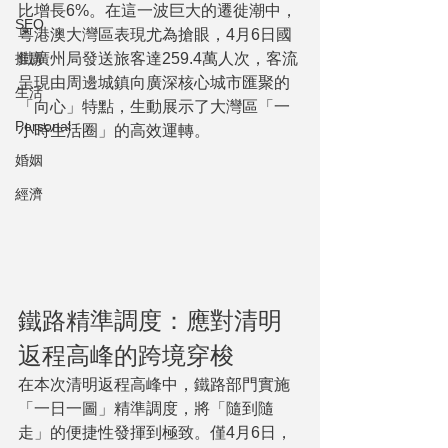
比增長6%。在這一波巨大的遷徙潮中，
SEO
粵港澳大灣區表現尤為搶眼，4月6日國
推廣
鐵廣州局發送旅客達259.4萬人次，客流
呈現由周邊城鎮向廣深核心城市匯聚的
生活
「向心」特點，生動展示了大灣區「一
Personal
小時生活圈」的高效運轉。
婚姻
經濟
鐵路精準調度：應對清明
返程高峰的跨境穿梭
在本次清明返程高峰中，鐵路部門實施
「一日一圖」精準調度，將「隨到隨
走」的便捷性發揮到極致。僅4月6日，