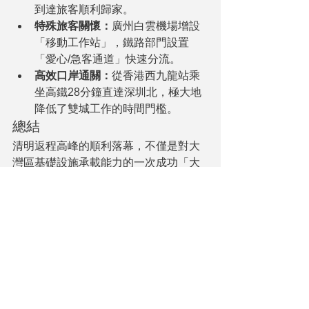
到達旅客順利歸家。
特殊旅客關懷：
廣州白雲機場增設
「移動工作站」，鐵路部門設置
「愛心/急客通道」快速分流。
高效口岸通關：
從香港西九龍站乘
坐高鐵28分鐘直達深圳北，極大地
降低了雙城工作的時間門檻。
總結
清明返程高峰的順利落幕，不僅是對大
灣區基礎設施承載能力的一次成功「大
考」，更是「一小時生活圈」建設成就
的集中展示。當路網密布、高鐵飛馳、
口岸便捷，粵港澳大灣區正通過每一個
繁忙的假期節點，向世界展示其強大的
韌性與活力。這裡的人們，正行走在一
個真正意義上的同城化時代。
推薦文章：
鞏固香港國際金融中心地
位，企業出海深度融入國家政策