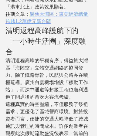
「港車北上」政策效果顯著。
往期文章：
聚焦大灣區：東莞經濟總量
跨越1.2萬億元新台階
清明返程高峰護航下的
「一小時生活圈」深度融
合
清明返程高峰的平穩有序，得益於大灣
區「海陸空」立體交通網絡的協同發
力。除了鐵路骨幹，民航與公路亦在積
極疏導。廣州白雲機場增設「移動工作
站」，而深中通道等超級工程也順利通
過了開通後的首次大客流考驗。
這種真實的時空壓縮，不僅服務了祭祖
需求，更優化了區域營商環境。對於投
資者而言，便捷的交通大幅降低了跨城
通訊與管理的時間成本。許多創業者在
觀察此次假期流動盛況後表示，當前的