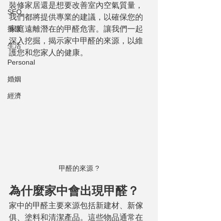
裝修家居還是想要改善室內空氣質量，
SEO
我們都將提供專業的建議，以確保您的
推廣
家庭遠離潛在的甲醛危害。讓我們一起
深入挖掘，揭示家中甲醛的來源，以維
生活
護您和您家人的健康。
Personal
婚姻
經濟
甲醛的來源 ?
為什麼家中會出現甲醛？
家中的甲醛主要來源包括新建材、新傢
俱、塗料和清潔產品。這些物品通常在