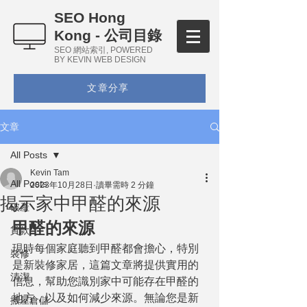
SEO Hong
Kong - 公司目錄
SEO 網站索引, POWERED
BY KEVIN WEB DESIGN
文章分享
文章
All Posts
Kevin Tam
All Posts
2023年10月28日
讀畢需時 2 分鐘
揭示家中甲醛的來源
破產
甲醛的來源
貸款
現時每個家庭聽到甲醛都會擔心，特別
裝修
是新裝修家居，這篇文章將提供實用的
清潔
信息，幫助您識別家中可能存在甲醛的
地方，以及如何減少來源。無論您是新
搬屋倉儲