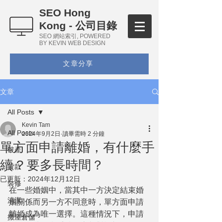
SEO Hong
Kong - 公司目錄
SEO 網站索引, POWERED
BY KEVIN WEB DESIGN
文章分享
文章
All Posts
Kevin Tam
All Posts
2024年9月2日
讀畢需時 2 分鐘
單方面申請離婚，有什麼手
破產
續 ? 要多長時間？
貸款
已更新：
2024年12月12日
裝修
在一些婚姻中，當其中一方決定結束婚
清潔
姻關係而另一方不同意時，單方面申請
離婚成為唯一選擇。這種情況下，申請
搬屋倉儲