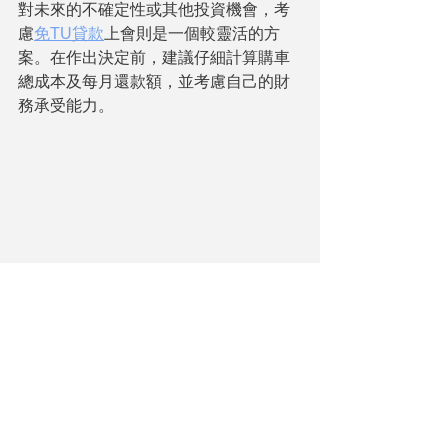
對未來的不確定性或其他投資機會，考
慮
免TU貸款
上會則是一個較靈活的方
案。在作出決定前，建議仔細計算購車
總成本及每月還款額，並考慮自己的財
務承受能力。
總結 
購車是一項重大的財務決策，無論選擇
全額付款還是貸款上會，都應根據個人
財務狀況、資金靈活性及未來的資金需
求來決定。全額付款可以減少總成本，