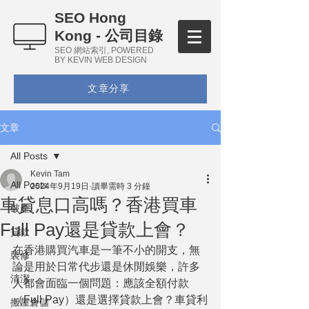
SEO Hong
Kong - 公司目錄
SEO 網站索引, POWERED
BY KEVIN WEB DESIGN
文章分享
文章
All Posts
Kevin Tam
All Posts
2024年9月19日
讀畢需時 3 分鐘
車貸息口高嗎？香港買車
破產
Full Pay還是貸款上會？
貸款
在香港購買汽車是一筆不小的開支，無
裝修
論是用於日常代步還是休閒娛樂，許多
清潔
人都會面臨一個問題：應該全額付款
（Full Pay）還是選擇貸款上會？車貸利
搬屋倉儲