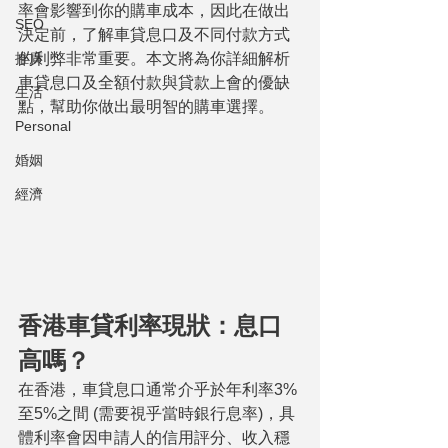
率會影響到你的購車成本，因此在做出
SEO
決定前，了解車貸息口及不同付款方式
推廣
的利弊非常重要。本文將為你詳細解析
車貸息口及全額付款與貸款上會的優缺
生活
點，幫助你做出最明智的購車選擇。
Personal
婚姻
經濟
香港車貸利率現狀：息口
高嗎？
在香港，車貸息口通常介乎於年利率3%
至5%之間 (需要視乎當時銀行息率)，具
體利率會因申請人的信用評分、收入穩