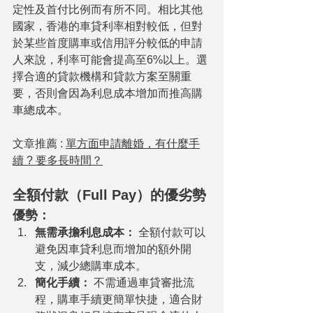
定性及首付比例而有所不同。相比其他
國家，香港的車貸利率相對較低，但對
於某些首度購車或信用評分較低的申請
人來說，利率可能會提高至6%以上。選
擇合適的貸款機構和貸款方案至關重
要，否則會因為利息成本增加而推高購
車總成本。
文章推薦 : 
單方面申請離婚，有什麼手
續 ? 要多長時間？
全額付款（Full Pay）的優劣勢
優勢：
無需承擔利息成本：
 全額付款可以
避免因車貸利息而增加的額外開
支，減少總購車成本。
簡化手續：
 不需通過車貸審批流
程，購車手續更簡單快捷，適合財